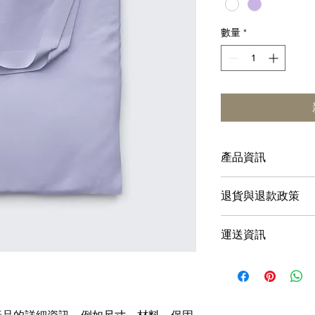
數量
*
產品資訊
這是產品詳情，適合
退貨與退款政策
寸、材料、保固和清
品的獨特之處，以及
這是退貨與退款政策
能在購買之前清楚了
運送資訊
產品。撰寫政策時，
客有信心和决心購買
顧客有信心購買您的
這是個運送政策，適
的資訊。撰寫政策時
讓顧客有信心購買您